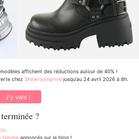
 modèles affichent des réductions autour de 40% !
verte chez
Showroomprivé
jusqu’au 24 avril 2026 à 8h.
J'y vais !
 terminée ?
too
.
es femme
annoncés sur le blog !