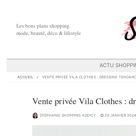
Aller
au
contenu
Les bons plans shopping
mode, beauté, déco & lifestyle
ACTU SHOPPI
ACCUEIL
VENTE PRIVÉE VILA CLOTHES : DRESSING TENDANCE
Vente privée Vila Clothes : dr
STÉPHANIE SHOPPING ADDICT
29 JANVIER 202