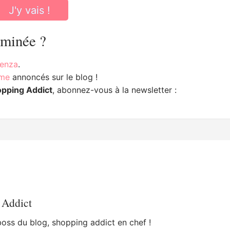
J'y vais !
rminée ?
renza
.
mme
annoncés sur le blog !
opping Addict
, abonnez-vous à la newsletter :
 Addict
 boss du blog, shopping addict en chef !