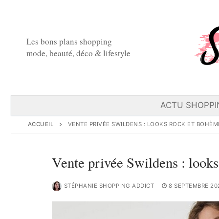
Aller
au
contenu
Les bons plans shopping
mode, beauté, déco & lifestyle
ACTU SHOPPI
ACCUEIL
VENTE PRIVÉE SWILDENS : LOOKS ROCK ET BOHÈME
Vente privée Swildens : looks
STÉPHANIE SHOPPING ADDICT
8 SEPTEMBRE 20