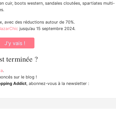
 cuir, boots western, sandales cloutées, spartiates multi-
es.
x, avec des réductions autour de 70%.
BazarChic
jusqu’au 15 septembre 2024.
J'y vais !
st terminée ?
za
.
oncés sur le blog !
opping Addict
, abonnez-vous à la newsletter :