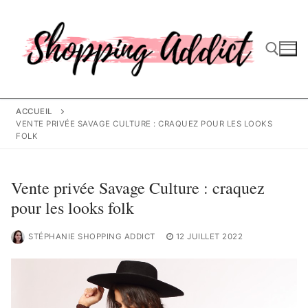
Aller
au
contenu
Rechercher :
ACCUEIL
VENTE PRIVÉE SAVAGE CULTURE : CRAQUEZ POUR LES LOOKS
FOLK
Vente privée Savage Culture : craquez
pour les looks folk
STÉPHANIE SHOPPING ADDICT
12 JUILLET 2022