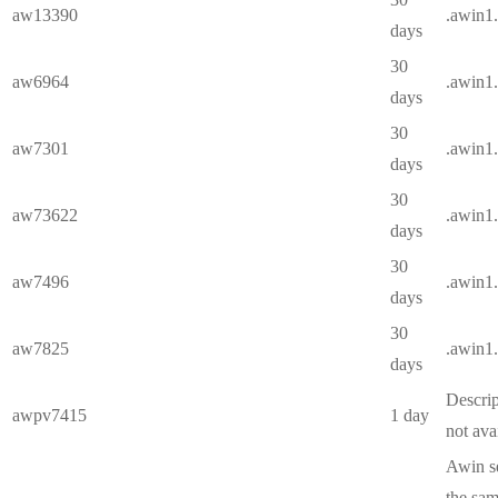
aw13390
.awin1
days
30
aw6964
.awin1
days
30
aw7301
.awin1
days
30
aw73622
.awin1
days
30
aw7496
.awin1
days
30
aw7825
.awin1
days
Descrip
awpv7415
1 day
not ava
Awin se
the sam