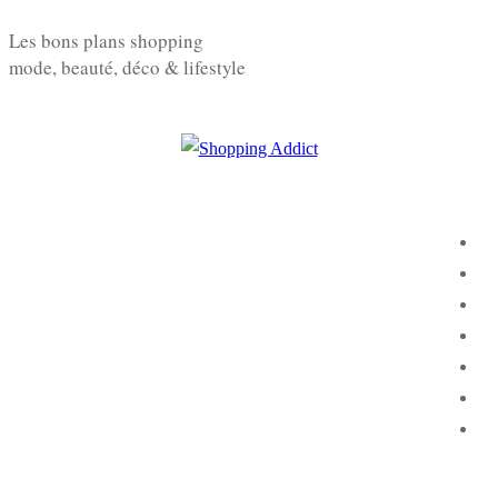
Aller
Menu
Fermer
Les bons plans shopping
au
mode, beauté, déco & lifestyle
contenu