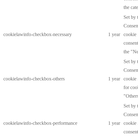
the cat
Set by
Consent
cookielawinfo-checkbox-necessary
1 year
cookie 
consent
the "Ne
Set by
Consent
cookielawinfo-checkbox-others
1 year
cookie 
for coo
"Others
Set by
Consent
cookielawinfo-checkbox-performance
1 year
cookie 
consent