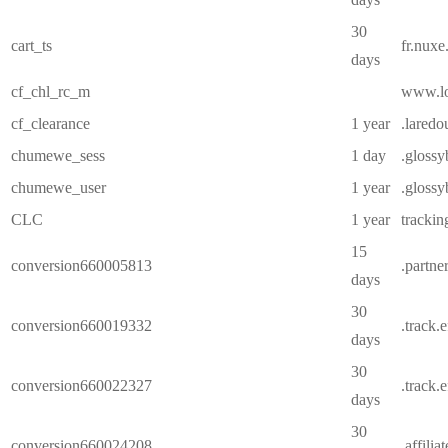
30
cart_ts
fr.nux
days
cf_chl_rc_m
www.lor
cf_clearance
1 year
.laredou
chumewe_sess
1 day
.glossy
chumewe_user
1 year
.glossy
CLC
1 year
trackin
15
conversion660005813
.partne
days
30
conversion660019332
.track.
days
30
conversion660022327
.track.
days
30
conversion660024208
.affilia