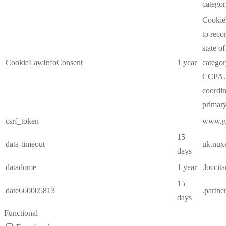
catego
CookieY
to reco
state o
CookieLawInfoConsent
1 year
categor
CCPA. 
coordin
primary
csrf_token
www.gl
15
data-timeout
uk.nux
days
datadome
1 year
.loccit
15
date660005813
.partne
days
Functional