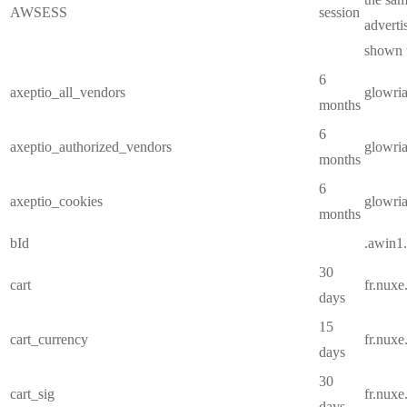
AWSESS
session
adverti
shown t
6
axeptio_all_vendors
glowri
months
6
axeptio_authorized_vendors
glowri
months
6
axeptio_cookies
glowri
months
bId
.awin1
30
cart
fr.nux
days
15
cart_currency
fr.nux
days
30
cart_sig
fr.nux
days