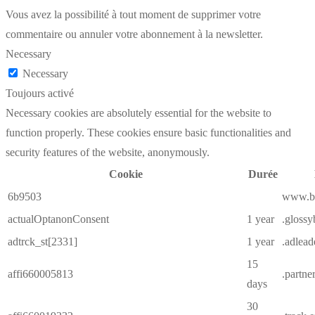
Vous avez la possibilité à tout moment de supprimer votre
commentaire ou annuler votre abonnement à la newsletter.
Necessary
Necessary
Toujours activé
Necessary cookies are absolutely essential for the website to
function properly. These cookies ensure basic functionalities and
security features of the website, anonymously.
Cookie
Durée
6b9503
www.be
actualOptanonConsent
1 year
.glossy
adtrck_st[2331]
1 year
.adlea
15
affi660005813
.partne
days
30