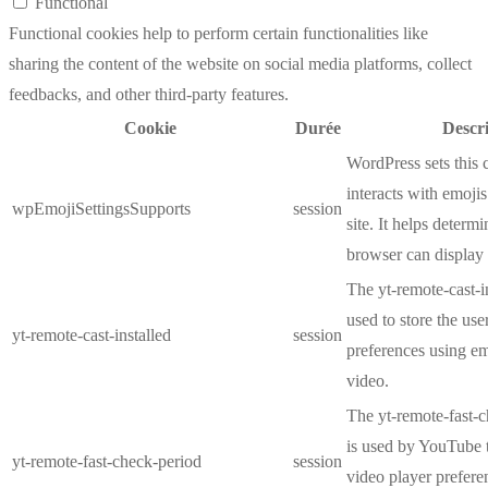
Functional
Functional cookies help to perform certain functionalities like
sharing the content of the website on social media platforms, collect
feedbacks, and other third-party features.
Cookie
Durée
Descr
WordPress sets this 
interacts with emoji
wpEmojiSettingsSupports
session
site. It helps determi
browser can display 
The yt-remote-cast-in
used to store the use
yt-remote-cast-installed
session
preferences using 
video.
The yt-remote-fast-
is used by YouTube t
yt-remote-fast-check-period
session
video player prefer