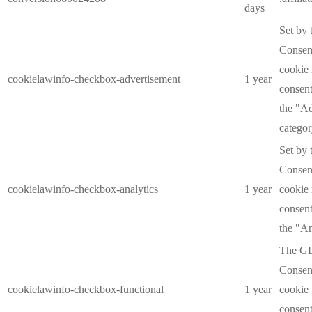
days
Set by
Consent
cookie 
cookielawinfo-checkbox-advertisement
1 year
consent
the "A
categor
Set by
Consent
cookielawinfo-checkbox-analytics
1 year
cookie 
consent
the "An
The G
Consent
cookielawinfo-checkbox-functional
1 year
cookie 
consent