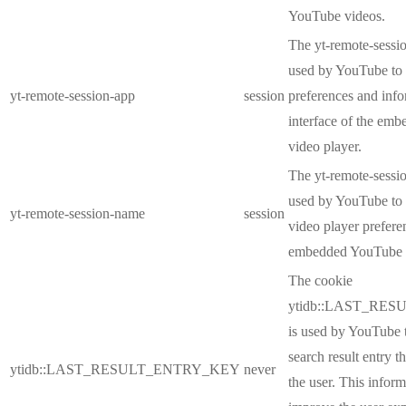
YouTube videos.
The yt-remote-sessio
used by YouTube to 
yt-remote-session-app
session
preferences and info
interface of the em
video player.
The yt-remote-sessi
used by YouTube to s
yt-remote-session-name
session
video player prefere
embedded YouTube 
The cookie
ytidb::LAST_RE
is used by YouTube to
search result entry t
ytidb::LAST_RESULT_ENTRY_KEY
never
the user. This inform