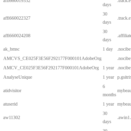
affi660019332
.track.
days
30
affi660022327
.track.
days
30
affi660024208
.affilia
days
ak_bmsc
1 day
.nocibe
AMCVS_CE025F3E56F292177F000101AdobeOrg
.nocibe
AMCV_CE025F3E56F292177F000101AdobeOrg
1 year
.nocibe
AnalyseUnique
1 year
p.gsitr
6
atidvisitor
mybeaut
months
atuserid
1 year
mybeaut
30
aw11302
.awin1
days
30