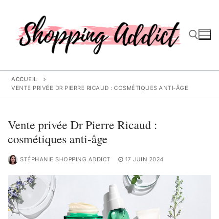
Aller
au
contenu
Rechercher :
ACCUEIL
VENTE PRIVÉE DR PIERRE RICAUD : COSMÉTIQUES ANTI-ÂGE
Vente privée Dr Pierre Ricaud :
cosmétiques anti-âge
STÉPHANIE SHOPPING ADDICT
17 JUIN 2024