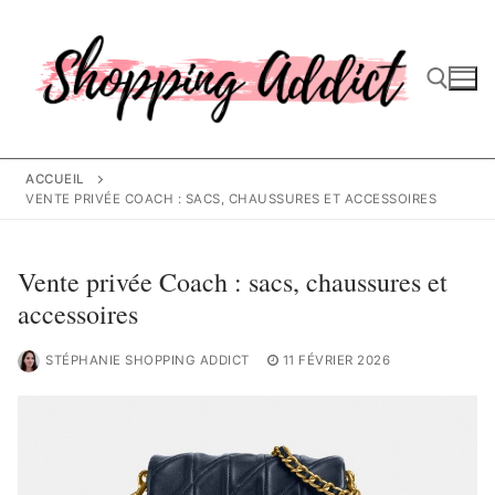
Aller
au
contenu
Rechercher :
ACCUEIL
VENTE PRIVÉE COACH : SACS, CHAUSSURES ET ACCESSOIRES
Vente privée Coach : sacs, chaussures et
accessoires
STÉPHANIE SHOPPING ADDICT
11 FÉVRIER 2026