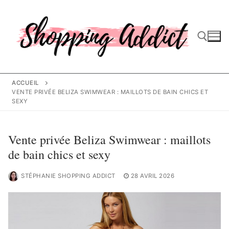
Aller
au
contenu
Rechercher :
ACCUEIL
VENTE PRIVÉE BELIZA SWIMWEAR : MAILLOTS DE BAIN CHICS ET
SEXY
Vente privée Beliza Swimwear : maillots
de bain chics et sexy
STÉPHANIE SHOPPING ADDICT
28 AVRIL 2026