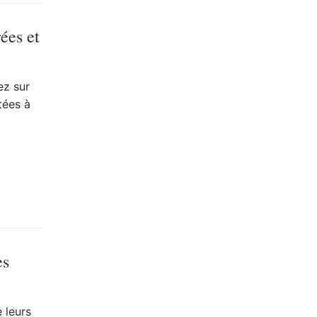
ées et
ez sur
tées à
es
 leurs