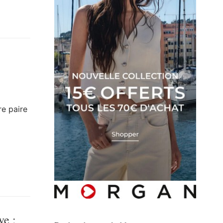
re paire
ve :