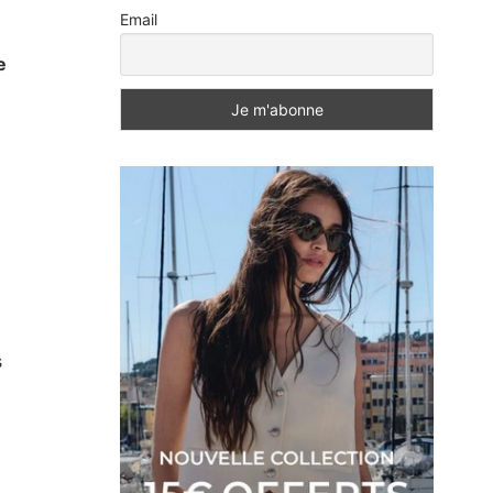
Email
e
s