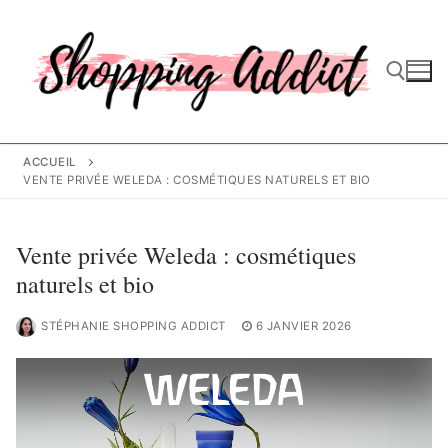
Aller
au
contenu
Rechercher :
ACCUEIL
VENTE PRIVÉE WELEDA : COSMÉTIQUES NATURELS ET BIO
Vente privée Weleda : cosmétiques
naturels et bio
STÉPHANIE SHOPPING ADDICT
6 JANVIER 2026