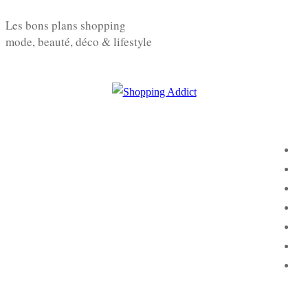
Aller
Menu
Fermer
Les bons plans shopping
au
mode, beauté, déco & lifestyle
contenu