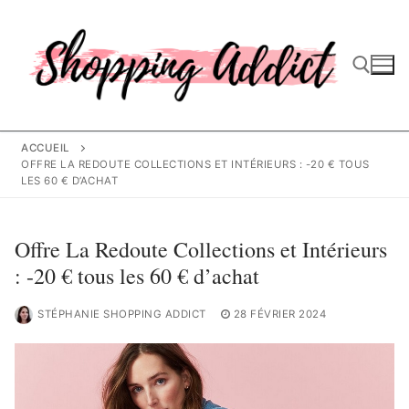
Aller
au
contenu
Rechercher :
ACCUEIL
OFFRE LA REDOUTE COLLECTIONS ET INTÉRIEURS : -20 € TOUS
LES 60 € D’ACHAT
Offre La Redoute Collections et Intérieurs
: -20 € tous les 60 € d’achat
STÉPHANIE SHOPPING ADDICT
28 FÉVRIER 2024