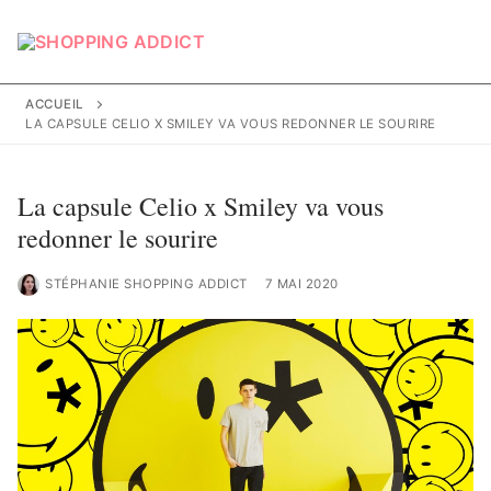
Aller
au
contenu
ACCUEIL
LA CAPSULE CELIO X SMILEY VA VOUS REDONNER LE SOURIRE
La capsule Celio x Smiley va vous
redonner le sourire
STÉPHANIE SHOPPING ADDICT
7 MAI 2020