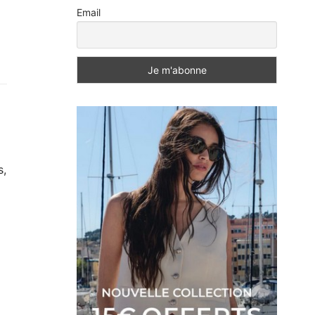
Email
s,