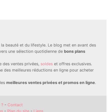
a beauté et du lifestyle. Le blog met en avant des
avers une sélection quotidienne de
bons plans
te des ventes privées,
soldes
et offres exclusives.
 des meilleures réductions en ligne pour acheter
 les
meilleures ventes privées et promos en ligne
.
 ?
-
Contact
es
-
Plan du site
-
Liens