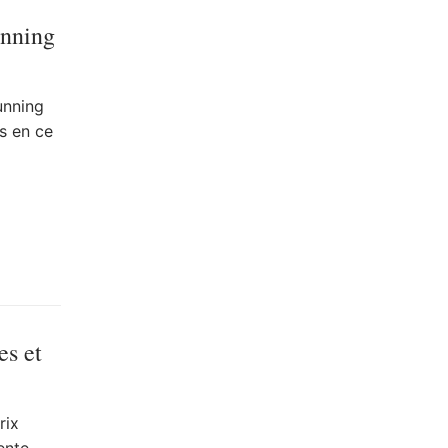
unning
unning
s en ce
es et
rix