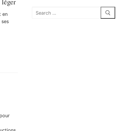
 léger
Rechercher
t en
:
 ses
 pour
ductions