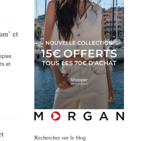
am’ et
oples
ts et
et
Rechercher sur le blog