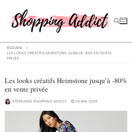
Aller
au
contenu
Rechercher :
ACCUEIL
LES LOOKS CRÉATIFS HEIMSTONE JUSQU’À -80% EN VENTE
PRIVÉE
Les looks créatifs Heimstone jusqu’à -80%
en vente privée
STÉPHANIE SHOPPING ADDICT
24 MAI 2026