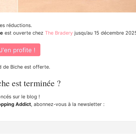
es réductions.
he
est ouverte chez
The Bradery
jusqu’au 15 décembre 202
J'en profite !
 de Biche est offerte.
che est terminée ?
cés sur le blog !
opping Addict
, abonnez-vous à la newsletter :