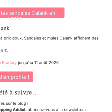
 les sandales Calank en
vente
lank
à prix doux. Sandales et mules Calank affichent des
35 €.
 Bradery
jusqu’au 11 août 2026.
J'en profite !
été à suivre…
s sur le blog !
opping Addict
, abonnez-vous à la newsletter :