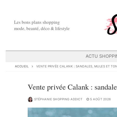
Aller
au
contenu
Les bons plans shopping
mode, beauté, déco & lifestyle
ACTU SHOPPI
ACCUEIL
VENTE PRIVÉE CALANK : SANDALES, MULES ET TON
Vente privée Calank : sandale
STÉPHANIE SHOPPING ADDICT
5 AOÛT 2026