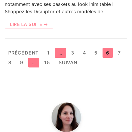
notamment avec ses baskets au look inimitable !
Shoppez les Disruptor et autres modèles de…
LIRE LA SUITE →
Pagination
PRÉCÉDENT
1
…
3
4
5
6
7
des
8
9
…
15
SUIVANT
publications