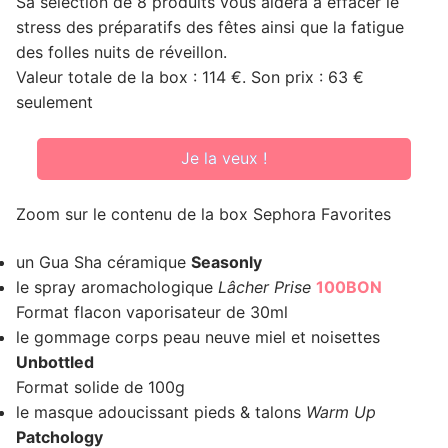
Sa sélection de 8 produits vous aidera à effacer le
stress des préparatifs des fêtes ainsi que la fatigue
des folles nuits de réveillon.
Valeur totale de la box : 114 €. Son prix : 63 €
seulement
Je la veux !
Zoom sur le contenu de la box Sephora Favorites
un Gua Sha céramique
Seasonly
le spray aromachologique
Lâcher Prise
100BON
Format flacon vaporisateur de 30ml
le gommage corps peau neuve miel et noisettes
Unbottled
Format solide de 100g
le masque adoucissant pieds & talons
Warm Up
Patchology