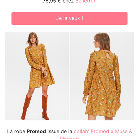
75,95 € chez
Benetton
Je la veux !
La robe
Promod
issue de la
collab’ Promod x Muse &
Marlowe