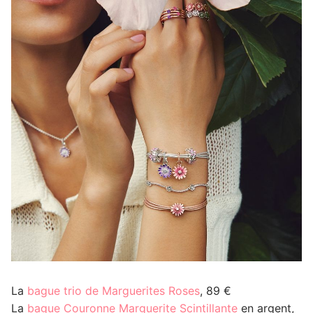
La
bague trio de Marguerites Roses
, 89 €
La
bague Couronne Marguerite Scintillante
en argent,