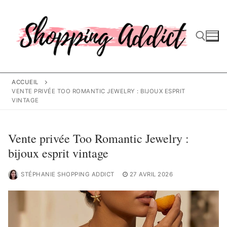
Aller
au
contenu
Rechercher :
ACCUEIL
VENTE PRIVÉE TOO ROMANTIC JEWELRY : BIJOUX ESPRIT
VINTAGE
Vente privée Too Romantic Jewelry :
bijoux esprit vintage
STÉPHANIE SHOPPING ADDICT
27 AVRIL 2026