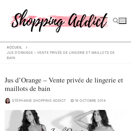
Aller
au
contenu
Rechercher :
ACCUEIL
JUS D’ORANGE – VENTE PRIVÉE DE LINGERIE ET MAILLOTS DE
BAIN
Jus d’Orange – Vente privée de lingerie et
maillots de bain
STÉPHANIE SHOPPING ADDICT
16 OCTOBRE 2014