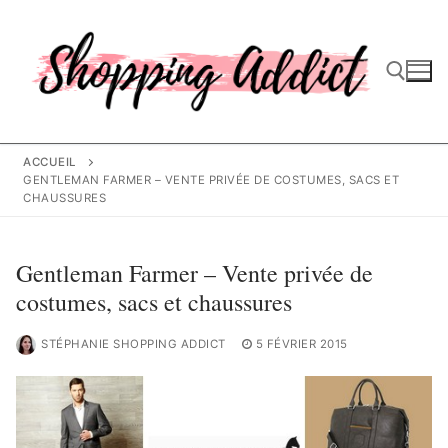
Aller
au
contenu
Rechercher :
ACCUEIL
GENTLEMAN FARMER – VENTE PRIVÉE DE COSTUMES, SACS ET
CHAUSSURES
Gentleman Farmer – Vente privée de
costumes, sacs et chaussures
STÉPHANIE SHOPPING ADDICT
5 FÉVRIER 2015