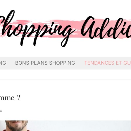
NG
BONS PLANS SHOPPING
TENDANCES ET GU
omme ?
4