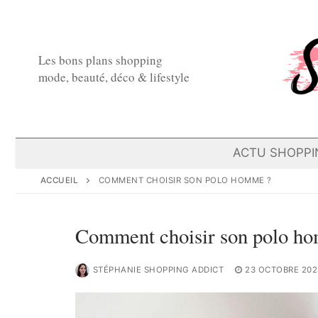
Aller
au
contenu
Les bons plans shopping
mode, beauté, déco & lifestyle
ACTU SHOPPI
ACCUEIL
COMMENT CHOISIR SON POLO HOMME ?
Comment choisir son polo h
STÉPHANIE SHOPPING ADDICT
23 OCTOBRE 202