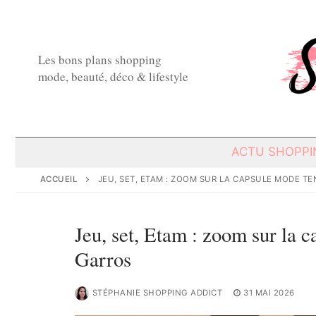
Aller
au
contenu
Les bons plans shopping
mode, beauté, déco & lifestyle
ACTU SHOPPI
ACCUEIL
JEU, SET, ETAM : ZOOM SUR LA CAPSULE MODE 
Jeu, set, Etam : zoom sur la 
Garros
STÉPHANIE SHOPPING ADDICT
31 MAI 2026