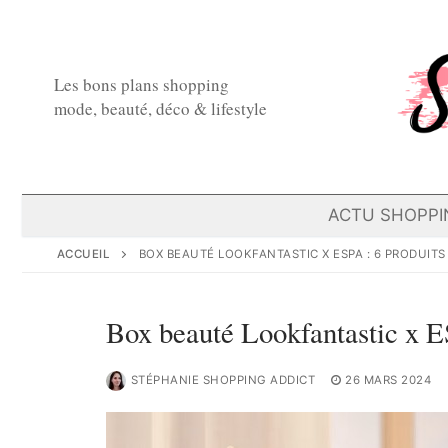
Aller
au
contenu
Les bons plans shopping
mode, beauté, déco & lifestyle
ACTU SHOPPI
ACCUEIL
BOX BEAUTÉ LOOKFANTASTIC X ESPA : 6 PRODUITS
Box beauté Lookfantastic x ES
STÉPHANIE SHOPPING ADDICT
26 MARS 2024