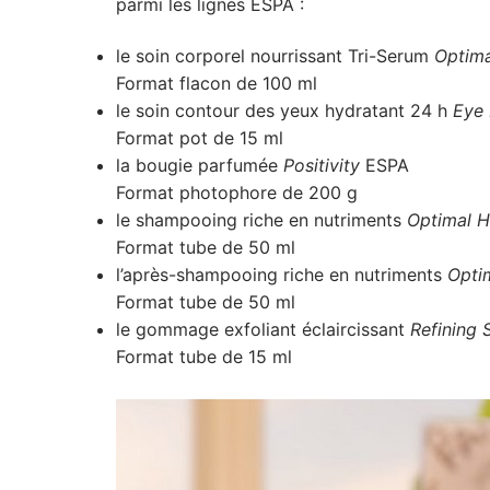
parmi les lignes ESPA :
le soin corporel nourrissant Tri-Serum
Optima
Format flacon de 100 ml
le soin contour des yeux hydratant 24 h
Eye 
Format pot de 15 ml
la bougie parfumée
Positivity
ESPA
Format photophore de 200 g
le shampooing riche en nutriments
Optimal H
Format tube de 50 ml
l’après-shampooing riche en nutriments
Opti
Format tube de 50 ml
le gommage exfoliant éclaircissant
Refining 
Format tube de 15 ml