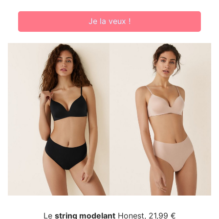
Je la veux !
Le
string modelant
Honest, 21,99 €