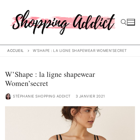
Aller
au
contenu
Rechercher :
ACCUEIL
W’SHAPE : LA LIGNE SHAPEWEAR WOMEN’SECRET
W’Shape : la ligne shapewear
Women’secret
STÉPHANIE SHOPPING ADDICT
3 JANVIER 2021