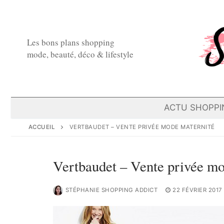
Aller
au
contenu
Les bons plans shopping
mode, beauté, déco & lifestyle
ACTU SHOPPI
ACCUEIL
VERTBAUDET – VENTE PRIVÉE MODE MATERNITÉ
Vertbaudet – Vente privée mo
STÉPHANIE SHOPPING ADDICT
22 FÉVRIER 2017