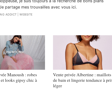
oppeuse, je suis toujours à la recherche de bons plans
Je partage mes trouvailles avec vous ici.
ING ADDICT
|
WEBSITE
ivée Manoush : robes
Vente privée Albertine : maillots
et looks gipsy chic à
de bain et lingerie tendance à pri
léger