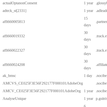
actualOptanonConsent
1 year
.glossy
adtrck_st[2331]
1 year
.adlea
15
affi660005813
.partne
days
30
affi660019332
.track.
days
30
affi660022327
.track.
days
30
affi660024208
.affilia
days
ak_bmsc
1 day
.nocibe
AMCVS_CE025F3E56F292177F000101AdobeOrg
.nocibe
AMCV_CE025F3E56F292177F000101AdobeOrg
1 year
.nocibe
AnalyseUnique
1 year
p.gsitr
6