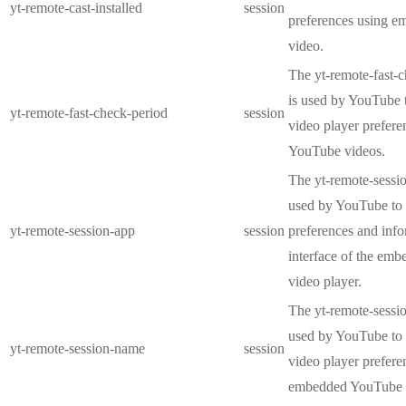
yt-remote-cast-installed
session
preferences using 
video.
The yt-remote-fast-
is used by YouTube t
yt-remote-fast-check-period
session
video player prefer
YouTube videos.
The yt-remote-sessio
used by YouTube to 
yt-remote-session-app
session
preferences and info
interface of the em
video player.
The yt-remote-sessi
used by YouTube to s
yt-remote-session-name
session
video player prefere
embedded YouTube 