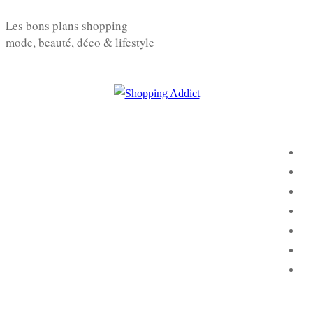
Aller
Menu
Fermer
Les bons plans shopping
au
mode, beauté, déco & lifestyle
contenu