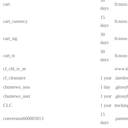
30
cart
fr.nux
days
15
cart_currency
fr.nux
days
30
cart_sig
fr.nux
days
30
cart_ts
fr.nux
days
cf_chl_rc_m
www.lor
cf_clearance
1 year
.laredou
chumewe_sess
1 day
.glossy
chumewe_user
1 year
.glossy
CLC
1 year
trackin
15
conversion660005813
.partne
days