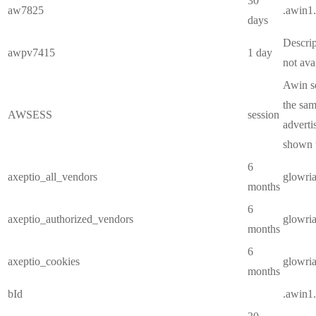
30
aw7825
.awin1
days
Descrip
awpv7415
1 day
not ava
Awin se
the sam
AWSESS
session
adverti
shown t
6
axeptio_all_vendors
glowri
months
6
axeptio_authorized_vendors
glowri
months
6
axeptio_cookies
glowri
months
bId
.awin1