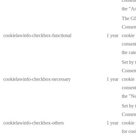
consent
the "An
The G
Consent
cookielawinfo-checkbox-functional
1 year
cookie 
consent
the cat
Set by
Consent
cookielawinfo-checkbox-necessary
1 year
cookie 
consent
the "Ne
Set by
Consent
cookielawinfo-checkbox-others
1 year
cookie 
for coo