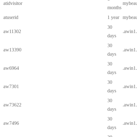
atidvisitor
mybeaut
months
atuserid
1 year
mybeaut
30
aw11302
.awin1
days
30
aw13390
.awin1
days
30
aw6964
.awin1
days
30
aw7301
.awin1
days
30
aw73622
.awin1
days
30
aw7496
.awin1
days