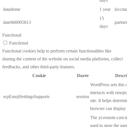
days
datadome
1 year
.loccit
15
date660005813
.partne
days
Functional
Functional
Functional cookies help to perform certain functionalities like
sharing the content of the website on social media platforms, collect
feedbacks, and other third-party features.
Cookie
Durée
Descr
WordPress sets this 
interacts with emoji
wpEmojiSettingsSupports
session
site. It helps determi
browser can display 
The yt-remote-cast-in
used to store the use