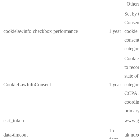
"Others
Set by
Consent
cookielawinfo-checkbox-performance
1 year
cookie 
consent
catego
CookieY
to reco
state o
CookieLawInfoConsent
1 year
categor
CCPA. 
coordin
primary
csrf_token
www.gl
15
data-timeout
uk.nux