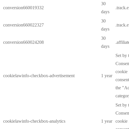
30
conversion660019332
.track.
days
30
conversion660022327
.track.
days
30
conversion660024208
.affilia
days
Set by
Consent
cookie 
cookielawinfo-checkbox-advertisement
1 year
consent
the "A
categor
Set by
Consent
cookielawinfo-checkbox-analytics
1 year
cookie 