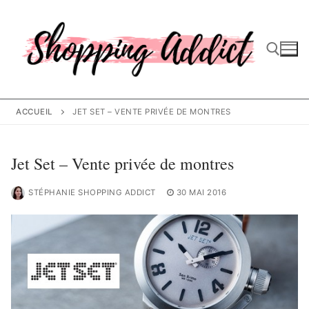
Aller
au
contenu
Rechercher :
ACCUEIL
JET SET – VENTE PRIVÉE DE MONTRES
Jet Set – Vente privée de montres
STÉPHANIE SHOPPING ADDICT
30 MAI 2016