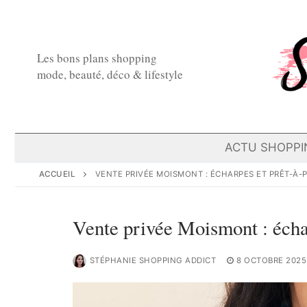
Aller
au
contenu
Les bons plans shopping
mode, beauté, déco & lifestyle
ACTU SHOPPI
ACCUEIL
VENTE PRIVÉE MOISMONT : ÉCHARPES ET PRÊT-À-
Vente privée Moismont : échar
STÉPHANIE SHOPPING ADDICT
8 OCTOBRE 2025