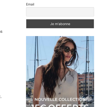
Email
ns
.