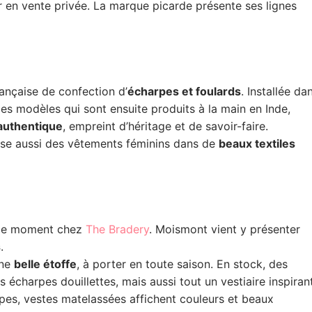
en vente privée. La marque picarde présente ses lignes
nçaise de confection d’
écharpes et foulards
. Installée da
des modèles qui sont ensuite produits à la main en Inde,
 authentique
, empreint d’héritage et de savoir-faire.
pose aussi des vêtements féminins dans de
beaux textiles
en ce moment chez
The Bradery
. Moismont vient y présenter
s
.
une
belle étoffe
, à porter en toute saison. En stock, des
s écharpes douillettes, mais aussi tout un vestiaire inspirant
upes, vestes matelassées affichent couleurs et beaux