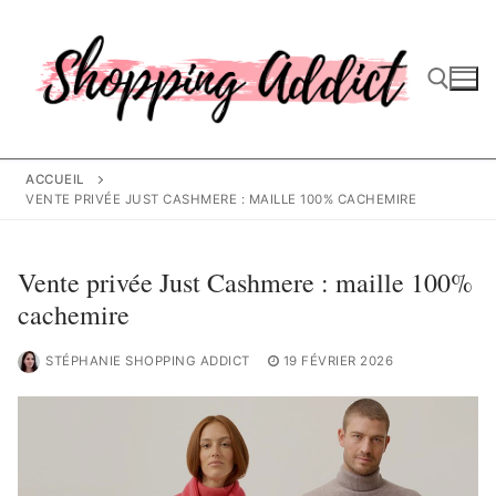
Aller
au
contenu
Rechercher :
ACCUEIL
VENTE PRIVÉE JUST CASHMERE : MAILLE 100% CACHEMIRE
Vente privée Just Cashmere : maille 100%
cachemire
STÉPHANIE SHOPPING ADDICT
19 FÉVRIER 2026