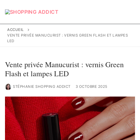
Aller
au
contenu
ACCUEIL
VENTE PRIVÉE MANUCURIST : VERNIS GREEN FLASH ET LAMPES
LED
Vente privée Manucurist : vernis Green
Flash et lampes LED
STÉPHANIE SHOPPING ADDICT
3 OCTOBRE 2025