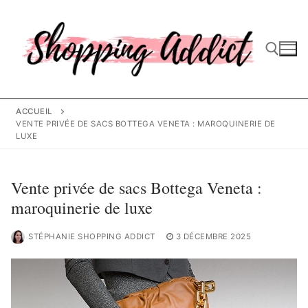
Aller
au
contenu
Rechercher :
ACCUEIL
VENTE PRIVÉE DE SACS BOTTEGA VENETA : MAROQUINERIE DE
LUXE
Vente privée de sacs Bottega Veneta :
maroquinerie de luxe
STÉPHANIE SHOPPING ADDICT
3 DÉCEMBRE 2025