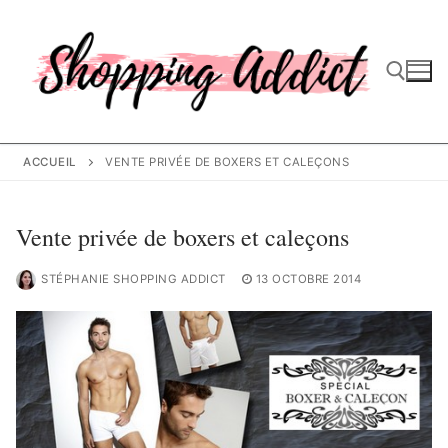
Aller
au
contenu
Rechercher :
ACCUEIL
VENTE PRIVÉE DE BOXERS ET CALEÇONS
Vente privée de boxers et caleçons
STÉPHANIE SHOPPING ADDICT
13 OCTOBRE 2014