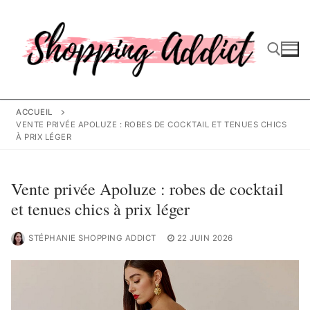
Aller
au
contenu
Rechercher :
ACCUEIL
VENTE PRIVÉE APOLUZE : ROBES DE COCKTAIL ET TENUES CHICS
À PRIX LÉGER
Vente privée Apoluze : robes de cocktail
et tenues chics à prix léger
STÉPHANIE SHOPPING ADDICT
22 JUIN 2026