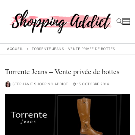
Aller
au
contenu
Rechercher :
ACCUEIL
TORRENTE JEANS – VENTE PRIVÉE DE BOTTES
Torrente Jeans – Vente privée de bottes
STÉPHANIE SHOPPING ADDICT
15 OCTOBRE 2014