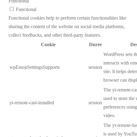
Functional
Functional
Functional cookies help to perform certain functionalities like
sharing the content of the website on social media platforms,
collect feedbacks, and other third-party features.
Cookie
Durée
Des
WordPress sets t
interacts with em
wpEmojiSettingsSupports
session
site. It helps dete
browser can displ
The yt-remote-cas
used to store the 
yt-remote-cast-installed
session
preferences usi
video.
The yt-remote-fa
is used by YouTub