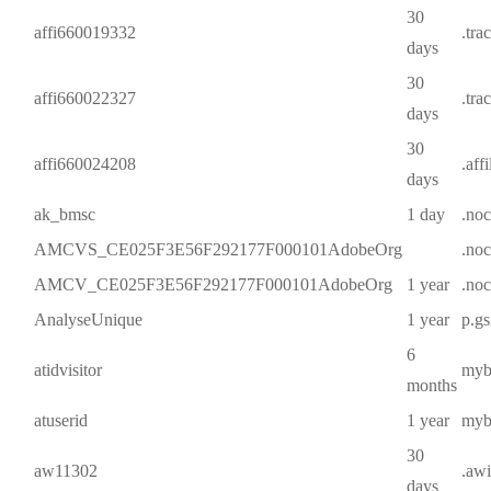
30
affi660019332
.tra
days
30
affi660022327
.tra
days
30
affi660024208
.aff
days
ak_bmsc
1 day
.noc
AMCVS_CE025F3E56F292177F000101AdobeOrg
.noc
AMCV_CE025F3E56F292177F000101AdobeOrg
1 year
.noc
AnalyseUnique
1 year
p.gs
6
atidvisitor
mybe
months
atuserid
1 year
mybe
30
aw11302
.aw
days