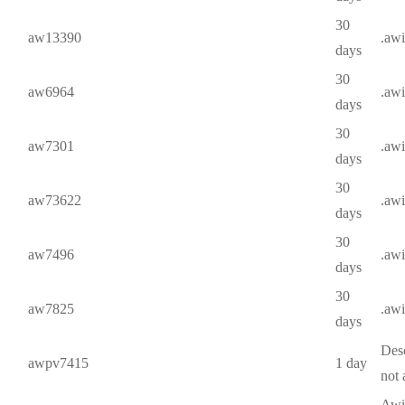
30
aw13390
.aw
days
30
aw6964
.aw
days
30
aw7301
.aw
days
30
aw73622
.aw
days
30
aw7496
.aw
days
30
aw7825
.aw
days
Desc
awpv7415
1 day
not 
Awin