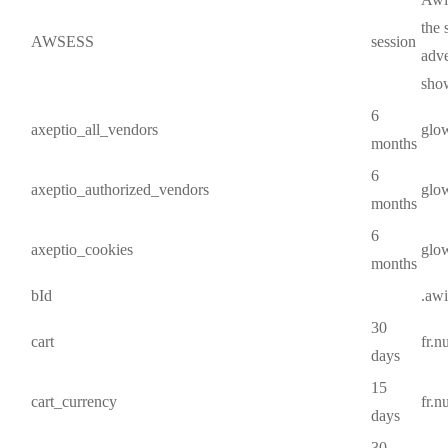
the 
AWSESS
session
adve
show
6
axeptio_all_vendors
glo
months
6
axeptio_authorized_vendors
glo
months
6
axeptio_cookies
glo
months
bId
.aw
30
cart
fr.
days
15
cart_currency
fr.
days
30