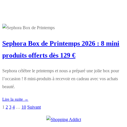
Sephora Box de Printemps 2026 : 8 mini
produits offerts dès 129 €
Sephora célèbre le printemps et nous a préparé une jolie box pour
l’occasion ! 8 mini-produits à recevoir en cadeau avec vos achats
beauté.
Lire la suite →
1
2
3
4
…
10
Suivant
Pagination
des