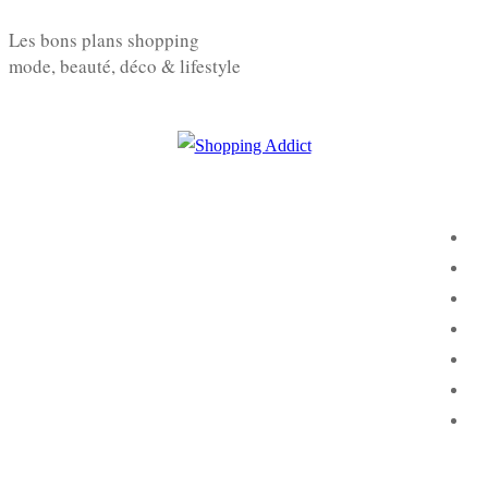
Aller
Menu
Fermer
Les bons plans shopping
au
mode, beauté, déco & lifestyle
contenu