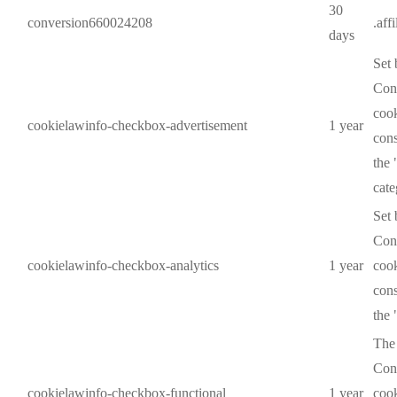
30
conversion660024208
.aff
days
Set
Cons
cook
cookielawinfo-checkbox-advertisement
1 year
cons
the
cate
Set
Cons
cookielawinfo-checkbox-analytics
1 year
cook
cons
the 
The
Cons
cookielawinfo-checkbox-functional
1 year
cook