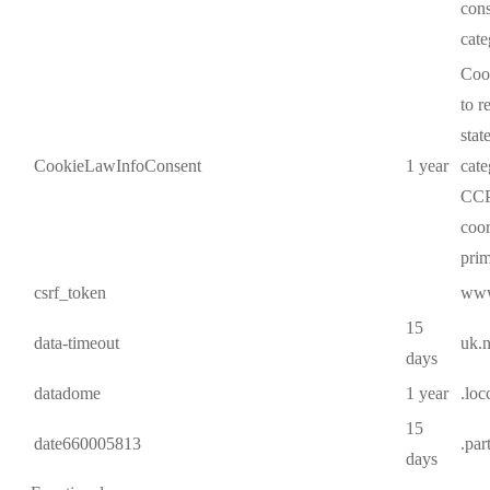
cons
cat
Cook
to r
stat
CookieLawInfoConsent
1 year
cate
CCP
coor
prim
csrf_token
www
15
data-timeout
uk.
days
datadome
1 year
.loc
15
date660005813
.par
days