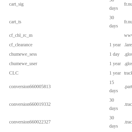
cart_sig
fr.
days
30
cart_ts
fr.
days
cf_chl_rc_m
www.
cf_clearance
1 year
.lar
chumewe_sess
1 day
.glo
chumewe_user
1 year
.glo
CLC
1 year
trac
15
conversion660005813
.par
days
30
conversion660019332
.tra
days
30
conversion660022327
.tra
days