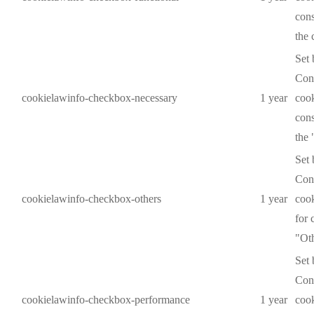
cons
the 
Set
Cons
cookielawinfo-checkbox-necessary
1 year
cook
cons
the 
Set
Cons
cookielawinfo-checkbox-others
1 year
cook
for 
"Oth
Set
Cons
cookielawinfo-checkbox-performance
1 year
cook