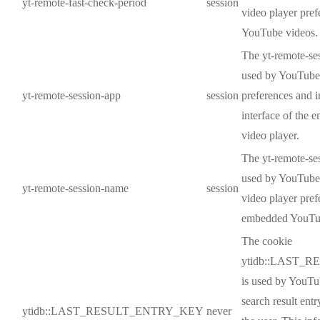
yt-remote-fast-check-period
session
video player pre
YouTube videos.
The yt-remote-se
used by YouTube 
yt-remote-session-app
session
preferences and i
interface of the
video player.
The yt-remote-se
used by YouTube t
yt-remote-session-name
session
video player pref
embedded YouTu
The cookie
ytidb::LAST_
is used by YouTub
search result ent
ytidb::LAST_RESULT_ENTRY_KEY
never