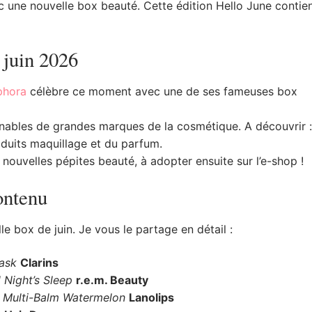
c une nouvelle box beauté. Cette édition Hello June contie
 juin 2026
phora
célèbre ce moment avec une de ses fameuses box
nables de grandes marques de la cosmétique. A découvrir :
oduits maquillage et du parfum.
 nouvelles pépites beauté, à adopter ensuite sur l’e-shop !
ontenu
e box de juin. Je vous le partage en détail :
ask
Clarins
l Night’s Sleep
r.e.m. Beauty
 Multi-Balm Watermelon
Lanolips