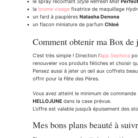
le spray recoiffant
Style Refresh Mist
Perfect
la
brume visage
fixatrice de maquillage
Hydr
un fard à paupières
Natasha Denona
un flacon miniature de parfum
Chloé
Comment obtenir ma Box de j
C’est très simple ! Direction l’
app Sephora
pou
renouveler vos produits fétiches et choisir q
Pensez aussi à jeter un œil aux coffrets be
offrir pour la Fête des Pères.
Vous avez atteint le minimum de commande de
HELLOJUNE
dans la case prévue.
L’offre est valable jusqu’à épuisement des st
Mes bons plans beauté à sui