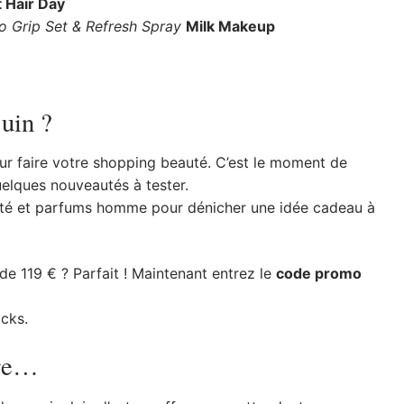
 Hair Day
o Grip Set & Refresh Spray
Milk Makeup
uin ?
r faire votre shopping beauté. C’est le moment de
uelques nouveautés à tester.
auté et parfums homme pour dénicher une idée cadeau à
 119 € ? Parfait ! Maintenant entrez le
code promo
ocks.
vre…