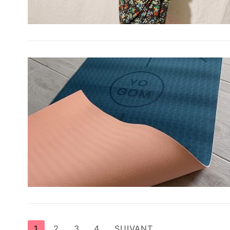
Pagination
1
2
3
4
SUIVANT