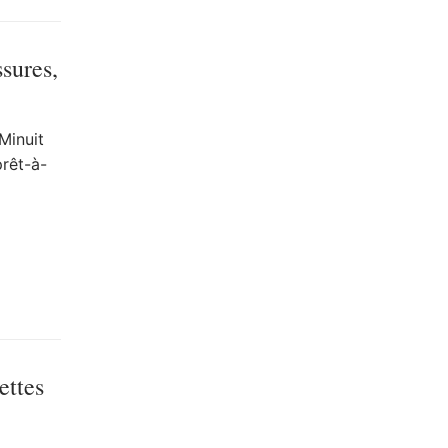
sures,
Minuit
prêt-à-
ettes