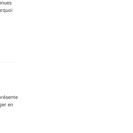
enues
urquoi
présente
ger en