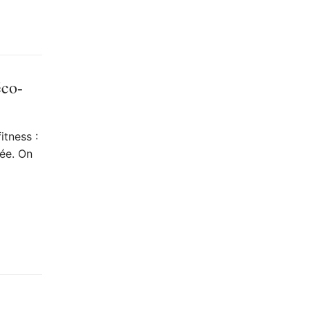
éco-
itness :
ée. On