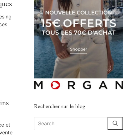
ques
esing
ces
ins
Rechercher sur le blog
Rechercher
ce et
:
vente