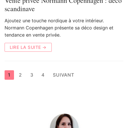
Vente privée Normann Copenhagen : déco
scandinave
Ajoutez une touche nordique à votre intérieur.
Normann Copenhagen présente sa déco design et
tendance en vente privée.
LIRE LA SUITE →
Pagination
1
2
3
4
SUIVANT
des
publications