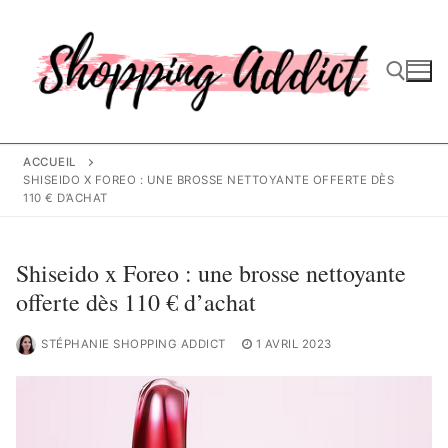
Aller
au
contenu
Rechercher :
ACCUEIL
SHISEIDO X FOREO : UNE BROSSE NETTOYANTE OFFERTE DÈS
110 € D’ACHAT
Shiseido x Foreo : une brosse nettoyante
offerte dès 110 € d’achat
STÉPHANIE SHOPPING ADDICT
1 AVRIL 2023