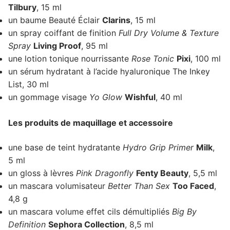
Tilbury
, 15 ml
un baume Beauté Éclair
Clarins
, 15 ml
un spray coiffant de finition
Full Dry Volume & Texture
Spray
Living Proof
, 95 ml
une lotion tonique nourrissante
Rose Tonic
Pixi
, 100 ml
un sérum hydratant à l’acide hyaluronique The Inkey
List, 30 ml
un gommage visage
Yo Glow
Wishful
, 40 ml
Les produits de maquillage et accessoire
une base de teint hydratante
Hydro Grip Primer
Milk
,
5 ml
un gloss à lèvres
Pink Dragonfly
Fenty Beauty
, 5,5 ml
un mascara volumisateur
Better Than Sex
Too Faced
,
4,8 g
un mascara volume effet cils démultipliés
Big By
Definition
Sephora Collection
, 8,5 ml