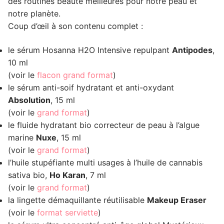
des routines beauté meilleures pour notre peau et
notre planète.
Coup d’œil à son contenu complet :
le sérum Hosanna H2O Intensive repulpant
Antipodes
,
10 ml
(voir le
flacon grand format
)
le sérum anti-soif hydratant et anti-oxydant
Absolution
, 15 ml
(voir le
grand format
)
le fluide hydratant bio correcteur de peau à l’algue
marine
Nuxe
, 15 ml
(voir le
grand format
)
l’huile stupéfiante multi usages à l’huile de cannabis
sativa bio,
Ho Karan
, 7 ml
(voir le
grand format
)
la lingette démaquillante réutilisable
Makeup Eraser
(voir le
format serviette
)