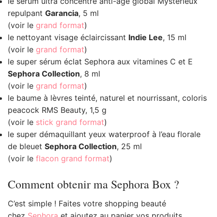
le sérum ultra concentré anti-âge global Mystérieux
repulpant
Garancia
, 5 ml
(voir le
grand format
)
le nettoyant visage éclaircissant
Indie Lee
, 15 ml
(voir le
grand format
)
le super sérum éclat Sephora aux vitamines C et E
Sephora Collection
, 8 ml
(voir le
grand format
)
le baume à lèvres teinté, naturel et nourrissant, coloris
peacock RMS Beauty, 1,5 g
(voir le
stick grand format
)
le super démaquillant yeux waterproof à l’eau florale
de bleuet
Sephora Collection
, 25 ml
(voir le
flacon grand format
)
Comment obtenir ma Sephora Box ?
C’est simple ! Faites votre shopping beauté
chez
Sephora
et ajoutez au panier vos produits