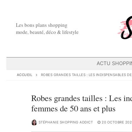
Aller
au
contenu
Les bons plans shopping
mode, beauté, déco & lifestyle
ACTU SHOPPI
ACCUEIL
ROBES GRANDES TAILLES : LES INDISPENSABLES D
Robes grandes tailles : Les in
femmes de 50 ans et plus
STÉPHANIE SHOPPING ADDICT
20 OCTOBRE 202