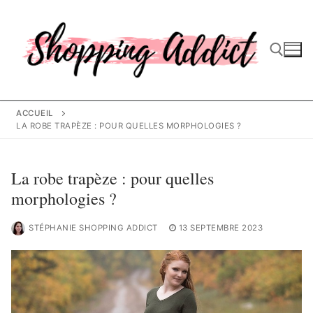
Aller
au
contenu
Rechercher :
ACCUEIL
LA ROBE TRAPÈZE : POUR QUELLES MORPHOLOGIES ?
La robe trapèze : pour quelles
morphologies ?
STÉPHANIE SHOPPING ADDICT
13 SEPTEMBRE 2023