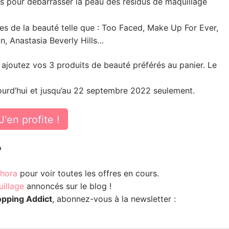
ts pour débarrasser la peau des résidus de maquillage
s de la beauté telle que : Too Faced, Make Up For Ever,
n, Anastasia Beverly Hills…
, ajoutez vos 3 produits de beauté préférés au panier. Le
ourd’hui et jusqu’au 22 septembre 2022 seulement.
J'en profite !
?
phora
pour voir toutes les offres en cours.
illage
annoncés sur le blog !
opping Addict
, abonnez-vous à la newsletter :